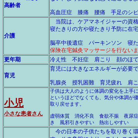
高齢者
高血圧症 膝痛 腰痛 手足のシ
当院は、ケアマネイジャーの資格
寝たきりの方や寝たきり予防に在
介護
脳卒中後遺症 パーキンソン 寝
保険在宅鍼灸マッサージを行ない
更年期
冷え性 不妊症 肩こり 顔のほ
育児には大きなエネルギーが必要
育児
乳腺炎 授乳困難 育児疲れ 肩
子供は大人のように体調の変化を上手
というほどでなくても、気分や体調が
小児
取り戻せます。
小さな患者さん
虚弱体質 消化不良 食欲不振 夜尿
き 風邪引きやすい 熱出しやすい
今の日本の子供たちを取り巻く環