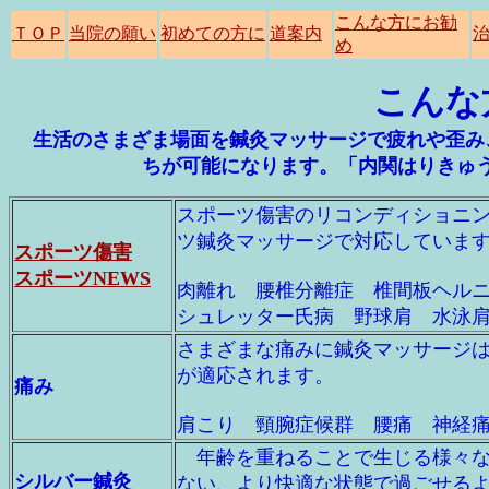
こんな方にお勧
ＴＯＰ
当院の願い
初めての方に
道案内
め
こんな
生活のさまざま場面を鍼灸マッサージで疲れや歪み
ちが可能になります。「内関はりきゅ
スポーツ傷害のリコンディショニ
ツ鍼灸マッサージで対応していま
スポーツ傷害
スポーツNEWS
肉離れ 腰椎分離症 椎間板ヘル
シュレッター氏病 野球肩 水泳
さまざまな痛みに鍼灸マッサージ
が適応されます。
痛み
肩こり 頸腕症候群 腰痛 神経
年齢を重ねることで生じる様々な
シルバー鍼灸
ない、より快適な状態で過ごせる