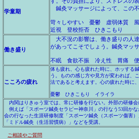
す。その負担により、ストレスの
鍼灸マッサージによって、この不
学童期
苛々しやすい 憂鬱 虚弱体質 
近視 登校拒否 ひきこもり
大不況の影響は、働き盛りの人達
があってこそでしょう。鍼灸マッ
働き盛り
不眠 食欲不振 冷え性 胃痛 
体も疲れ、心も疲れた時に、ホッする
う。ものの感じ方や見方が変われば、
こころの疲れ
法であると考えます。心の疲れた時に
憂鬱 ひきこもり イライラ
内関はりきゅう室では、常に研修を行ない。外部の研修会
例えば「スポーツ鍼灸セラピー神奈川」の行なう53回かな
会の行なった生涯研修制度「スポーツ鍼灸（スポーツ傷害）
「ミドル鍼灸（生活習慣病）」などを受講。
ご相談やご質問